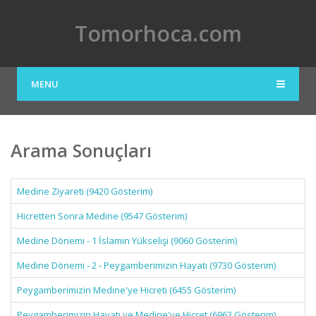
Tomorhoca.com
MENU
Arama Sonuçları
Medine Ziyareti (9420 Gösterim)
Hicretten Sonra Medine (9547 Gösterim)
Medine Dönemi - 1 İslamın Yükselişi (9060 Gösterim)
Medine Dönemi - 2 - Peygamberimizin Hayatı (9730 Gösterim)
Peygamberimizin Medine'ye Hicreti (6455 Gösterim)
Peygamberimizin Hayatı ve Medine'ye Hicret (6962 Gösterim)